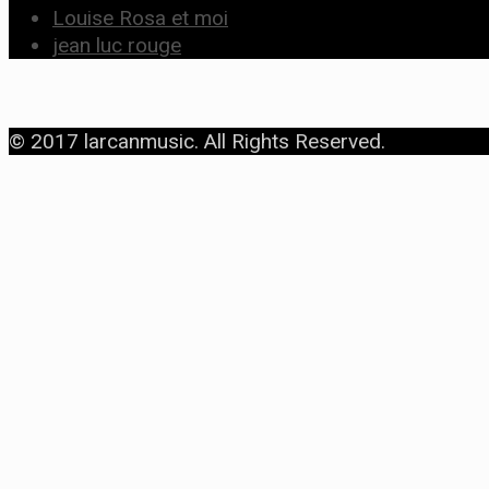
Louise Rosa et moi
jean luc rouge
© 2017 larcanmusic. All Rights Reserved.